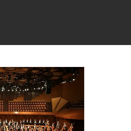
La Orquest
de la UNA
El conjunto sinf
musical de la Ci
los factores pre
de mayor tras
Universidad Nac