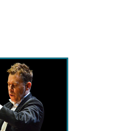
 Nezahualcóyotl
, es una de las
 conciertos del mundo.