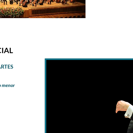
Su sede, la
Sala
mejores salas de
CIAL
ARTES
o menor