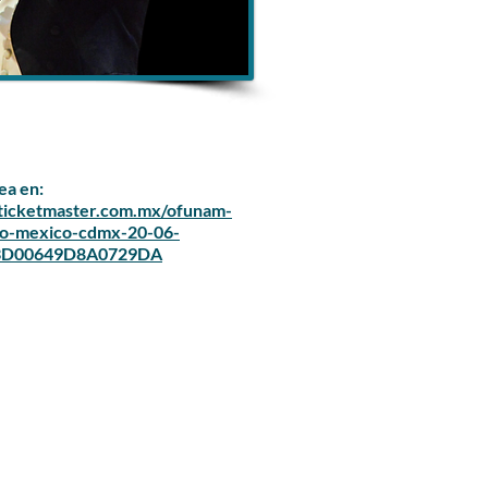
ea en:
ticketmaster.com.mx/ofunam-
io-mexico-cdmx-20-06-
/3D00649D8A0729DA