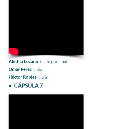
Alethia Lozano
, flauta principal
Omar Pérez
, viola
Héctor Robles
, violín
• CÁPSULA 7