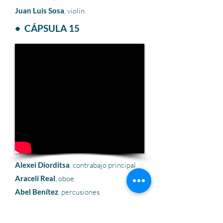
Juan Luis Sosa
, violín
• CÁPSULA 15
Alexei Diorditsa
, contrabajo principal
Aracelí Real
, oboe
Abel Benítez
, percusiones
• CÁPSULA 16