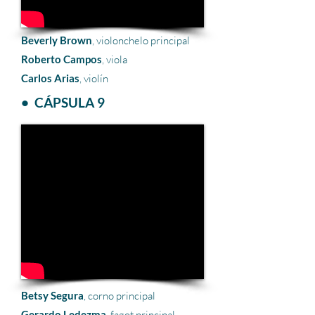
Beverly Brown
, violonchelo principal
Roberto Campos
, viola
Carlos Arias
, violín
• CÁPSULA 9
Betsy Segura
, corno principal
Gerardo Ledezma
, fagot principal