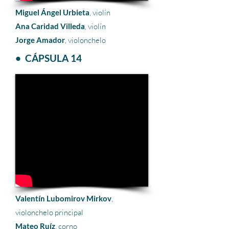
Miguel Ángel Urbieta
, violín
Ana Caridad Villeda
, violín
Jorge Amador
, violonchelo
• CÁPSULA 14
Valentín Lubomirov Mirkov
,
violonchelo principal
Mateo Ruíz
, corno