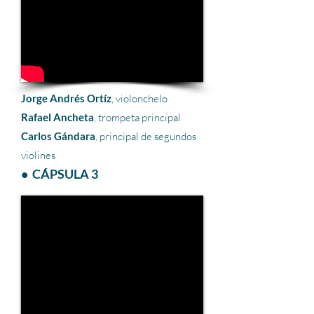
Jorge Andrés Ortíz
, violonchelo
Rafael Ancheta
, trompeta principal
Carlos Gándara
, principal de segundos
violines
• CÁPSULA 3