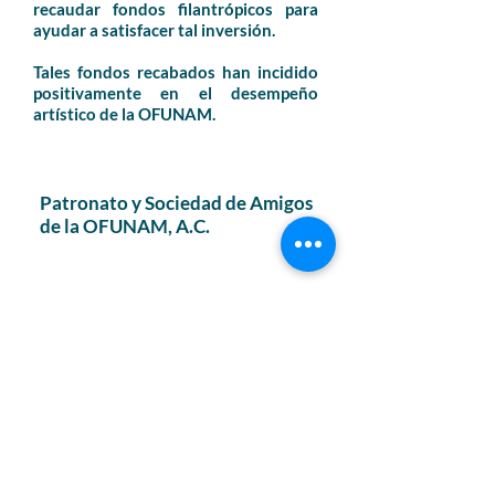
recaudar fondos filantrópicos para
ayudar a satisfacer tal inversión.
Tales fondos recabados han incidido
positivamente en el desempeño
artístico de la OFUNAM.
Patronato y Sociedad de Amigos
de la OFUNAM, A.C.
Presidente Honorario
Leonardo Lomelí Vanegas
CONSEJO DIRECTIVO
Presidente
Armando Jinich Ripstein
Vicepresidente
Efrén Ocampo López