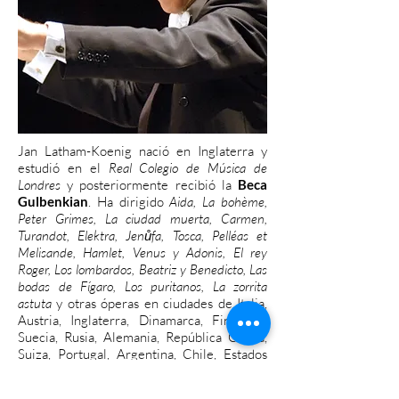
Jan Latham-Koenig nació en Inglaterra y
estudió en el
Real Colegio de Música de
Londres
y posteriormente recibió la
Beca
Gulbenkian
. Ha dirigido
Aida, La bohème,
Peter Grimes, La ciudad muerta, Carmen,
Turandot, Elektra, Jenůfa, Tosca, Pelléas et
Melisande, Hamlet, Venus y Adonis, El rey
Roger, Los lombardos, Beatriz y Benedicto, Las
bodas de Fígaro, Los puritanos, La zorrita
astuta
y otras óperas en ciudades de Italia,
Austria, Inglaterra, Dinamarca, Finlandia,
Suecia, Rusia, Alemania, República Checa,
Suiza, Portugal, Argentina, Chile, Estados
Unidos y otros países.