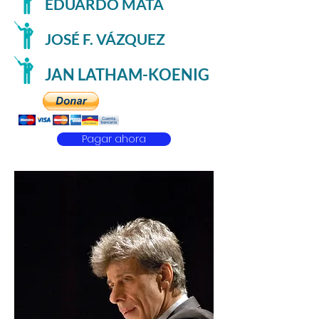
EDUARDO MATA
JOSÉ F. VÁZQUEZ
JAN LATHAM-KOENIG
Pagar ahora