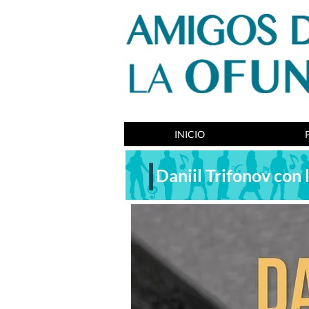
INICIO
Daniil Trifonov co