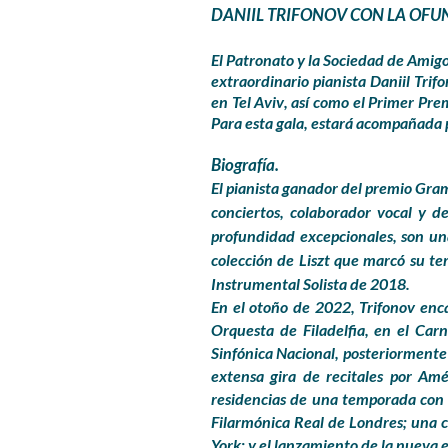
DANIIL TRIFONOV CON LA OFU
El
Patronato y la Sociedad de Amigos
extraordinario pianista Daniil Tri
en
Tel Aviv
, así como el Primer Pre
Para esta gala, estará acompañada 
Biografía.
El pianista ganador del premio Gram
conciertos, colaborador vocal y d
profundidad excepcionales, son una
colección de Liszt que marcó su t
Instrumental Solista de 2018.
En el otoño de 2022, Trifonov enc
Orquesta de Filadelfia, en
el Carn
Sinfónica Nacional, posteriormente 
extensa gira de recitales por Am
residencias de una temporada con 
Filarmónica Real de Londres; una 
York; y el lanzamiento de la nueva 