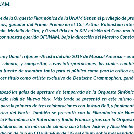
NAM.
 de la Orquesta Filarmónica de la UNAM tienen el privilegio de pre
fonov, ganador del Primer Premio en el 13.º Arthur Rubinstein Int
mio, Medalla de Oro, y Grand Prix en la XIV edición del
Concurso I
por nuestra querida OFUNAM, bajo la dirección del Maestro Consta
my Daniil Trifonov –Artista del año 2019 de Musical America – es un 
e cámara, y compositor, cuyas interpretaciones, las cuales combi
 fuente de asombro tanto para el público como para la crítica es
ercer título como artista exclusivo de Deutsche Grammophon, ga
abezó las galas de apertura de temporada de la Orquesta Sinfónic
egie Hall de Nueva York. Más tarde se presentó en este mismo 
para la primera de tres colaboraciones con Joshua Bell, y finalmen
érica del Norte. También se presentó con la Filarmónica de Nue
la Filarmónica de Róterdam y Radio Francia; giras con la Orquest
colaboración de música de cámara con Stefan Jackiw y Alisa Weile
edición de lujo en CD y Blu-Ray de DG del álbum doble más vendido B