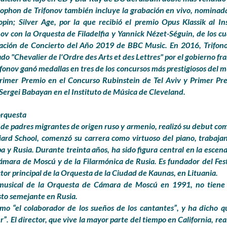
phon de Trifonov también incluye la grabación en vivo, nominada
pin; Silver Age, por la que recibió el premio Opus Klassik al In
 con la Orquesta de Filadelfia y Yannick Nézet-Séguin, de los cu
ación de Concierto del Año 2019 de BBC Music. En 2016, Trifono
"Chevalier de l'Ordre des Arts et des Lettres" por el gobierno fra
onov ganó medallas en tres de los concursos más prestigiosos del m
Primer Premio en el Concurso Rubinstein de Tel Aviv y Primer P
Sergei Babayan en el Instituto de Música de Cleveland.
orquesta
 de padres migrantes de origen ruso y armenio, realizó su debut como
ard School, comenzó su carrera como virtuoso del piano, trabajan
 y Rusia. Durante treinta años, ha sido figura central en la escena
mara de Moscú y de la Filarmónica de Rusia. Es fundador del Fest
tor principal de la Orquesta de la Ciudad de Kaunas, en Lituania.
usical de la Orquesta de Cámara de Moscú en 1991, no tiene p
to semejante en Rusia.
o “el colaborador de los sueños de los cantantes”, y ha dicho que
r”. El director, que vive la mayor parte del tiempo en California, rea