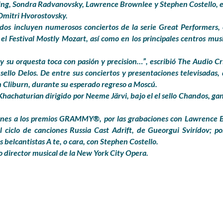
g, Sondra Radvanovsky, Lawrence Brownlee y Stephen Costello, e 
 Dmitri Hvorostovsky.
dos incluyen numerosos conciertos de la serie Great Performers, 
 el Festival Mostly Mozart, así como en los principales centros mu
 y su orquesta toca con pasión y precision…”, escribió The Audio Cr
sello Delos. De entre sus conciertos y presentaciones televisadas
 Cliburn, durante su esperado regreso a Moscú.
Khachaturian dirigido por Neeme Järvi, bajo el el sello Chandos, gan
nes a los premios GRAMMY®, por las grabaciones con Lawrence Br
l ciclo de canciones Russia Cast Adrift, de Gueorgui Svirídov; p
 belcantistas A te, o cara, con Stephen Costello.
o director musical de la New York City Opera.